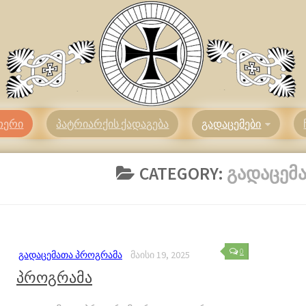
თერი
პატრიარქის ქადაგება
გადაცემები
CATEGORY:
ᲒᲐᲓᲐᲪᲔᲛ
0
ᲒᲐᲓᲐᲪᲔᲛᲐᲗᲐ ᲞᲠᲝᲒᲠᲐᲛᲐ
ᲛᲐᲘᲡᲘ 19, 2025
პროგრამა